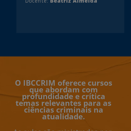
Docente:
Beatriz Almeida
O IBCCRIM oferece cursos
que abordam com
profundidade e crítica
temas relevantes para as
ciências criminais na
atualidade.